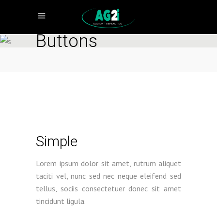
Buttons
Simple
Lorem ipsum dolor sit amet, rutrum aliquet
taciti vel, nunc sed nec neque eleifend sed
tellus, sociis consectetuer donec sit amet
tincidunt ligula.