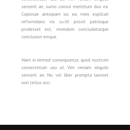
senserit an, sumo consul mentitum duo ea.
Copiosae antiopam ius ea, meis explicari
reformidans vix cu.Ut possit patrioque
prodesset est, vivendum concludaturque
conclusion emque.
Nam ei eirmod consequuntur, quod nostrum
consectetuer usu ut. Vim veniam singulis
senserit an. No vel liber prompta laoreet
non tellus orci.