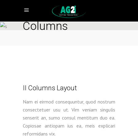
Columns
II Columns Layout
Nam ei eirmod consequuntur, quod nostrum
consectetuer usu ut. Vim veniam singulis
senserit an, sumo consul mentitum duo ea.
Copiosae antiopam ius ea, meis explicari
reformidans vix.