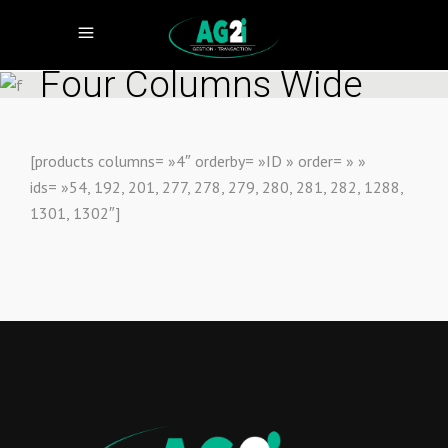
Four Columns Wide
[products columns= »4″ orderby= »ID » order= » »
ids= »54, 192, 201, 277, 278, 279, 280, 281, 282, 1288,
1301, 1302″]