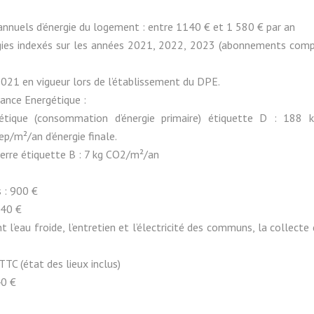
annuels d’énergie du logement : entre 1140 € et 1 580 € par an
gies indexés sur les années 2021, 2022, 2023 (abonnements compr
2021 en vigueur lors de l’établissement du DPE.
ance Energétique :
tique (consommation d’énergie primaire) étiquette D : 188 
p/m²/an d’énergie finale.
erre étiquette B : 7 kg CO2/m²/an
 : 900 €
840 €
t l’eau froide, l’entretien et l’électricité des communs, la collecte
TTC (état des lieux inclus)
40 €