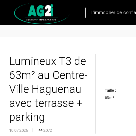
L’immobilier de confi
Lumineux T3 de
63m² au Centre-
Ville Haguenau
Taille :
63
m²
avec terrasse +
parking
10.07.2026
2072