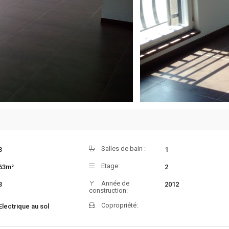
Salles de bain :
3
1
Etage:
63m²
2
Année de
3
2012
construction:
Copropriété:
Electrique au sol