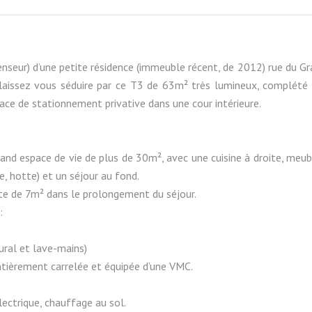
nseur) d’une petite résidence (immeuble récent, de 2012) rue du G
laissez vous séduire par ce T3 de 63m² très lumineux, complété 
lace de stationnement privative dans une cour intérieure.
and espace de vie de plus de 30m², avec une cuisine à droite, meu
e, hotte) et un séjour au fond.
te de 7m² dans le prolongement du séjour.
:
ral et lave-mains)
ntièrement carrelée et équipée d’une VMC.
lectrique, chauffage au sol.