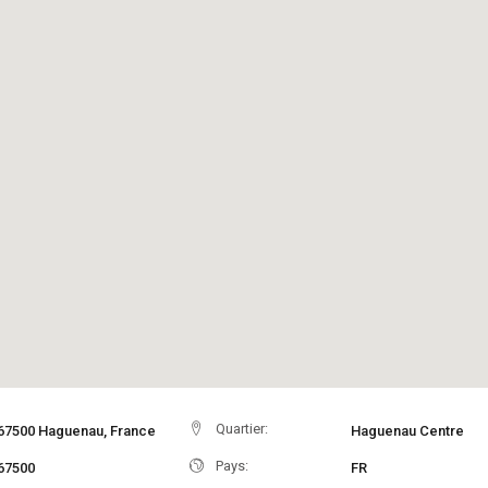
Quartier:
67500 Haguenau, France
Haguenau Centre
Pays:
67500
FR