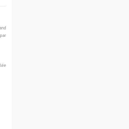
rand
par
blée