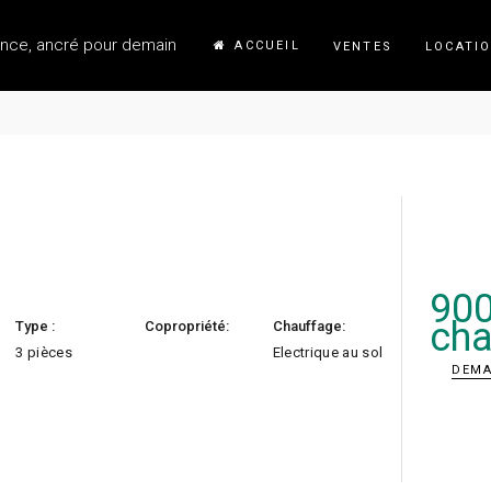
ance, ancré pour demain
ACCUEIL
VENTES
LOCATI
90
cha
Type :
Copropriété:
Chauffage:
3 pièces
Electrique au sol
DEMA