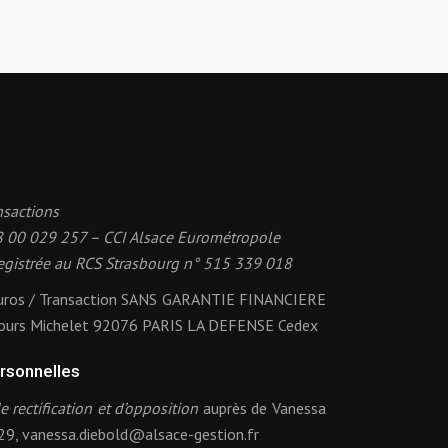
nsactions
8 00 029 257 – CCI Alsace Eurométropole
egistrée au RCS Strasbourg n° 515 339 018
uros / Transaction SANS GARANTIE FINANCIERE
ours Michelet 92076 PARIS LA DEFENSE Cedex
rsonnelles
de rectification et d’opposition
auprès de Vanessa
 29, vanessa.diebold@alsace-gestion.fr