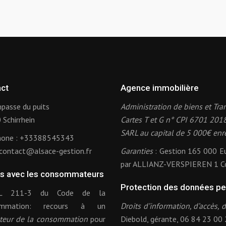
ct
Agence immobilière
passe du puits
Administration de biens et Tra
Schirrhein
Cartes T et G n° CPI 6701 201
SARL au capital de 5 000€ enr
hone :
+33388545343
contact@alsace-gestion.fr
Garanties
: Gestion 165 000 E
par ALLIANZ-VERSPIEREN 1 C
es avec les consommateurs
Protection des données pe
 L 211-3 du Code de la
ommation: recours à un
Droits d’information, d’accès, 
teur de la consommation
pour
Diebold, gérante, 06 84 23 00