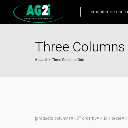
L’immobilier de confi
Three Columns 
Accueil
/
Three Columns Grid
[products columns= »3″ orderby= »ID » order= » 