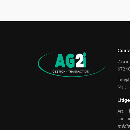
Conta
25a im
67240 
Télép
Mail :
Litig
Art.
cons
média