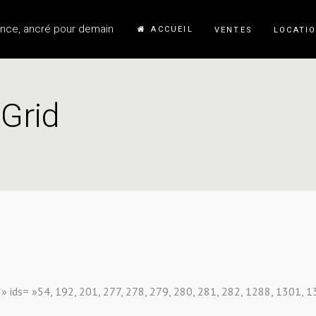
ance, ancré pour demain
ACCUEIL
VENTES
LOCATI
Grid
» ids= »54, 192, 201, 277, 278, 279, 280, 281, 282, 1288, 1301, 1