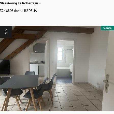
Strasbourg La Robertsau
–
324.880
€ dont 14880€ HA
Vente