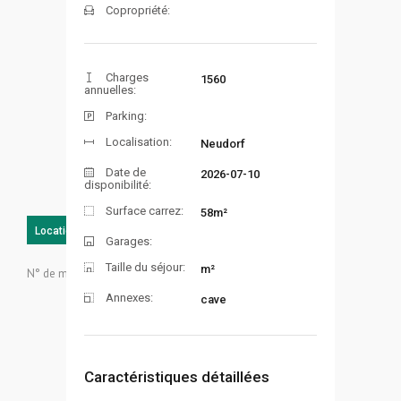
Copropriété:
Charges
1560
annuelles:
Parking:
Localisation:
Neudorf
Date de
2026-07-10
disponibilité:
Surface carrez:
58m²
Location
Loué
Garages:
Taille du séjour:
m²
N° de mandat:
Annexes:
cave
Caractéristiques détaillées