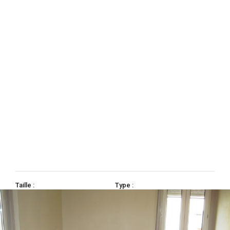
Taille :
Type :
58
m²
3 pièces
Copropriété:
Chauffage:
collectif gaz de ville