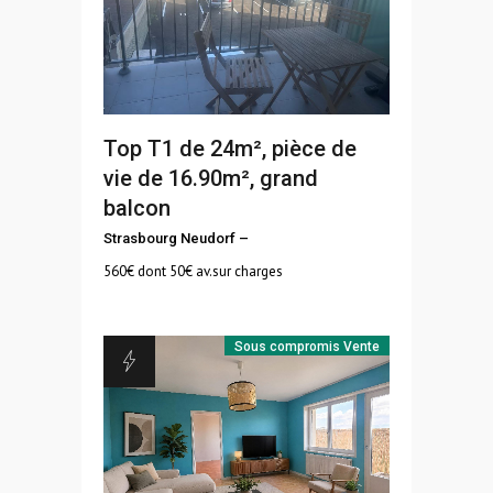
Top T1 de 24m², pièce de
vie de 16.90m², grand
balcon
Strasbourg Neudorf
–
560
€ dont 50€ av.sur charges
Sous compromis
Vente