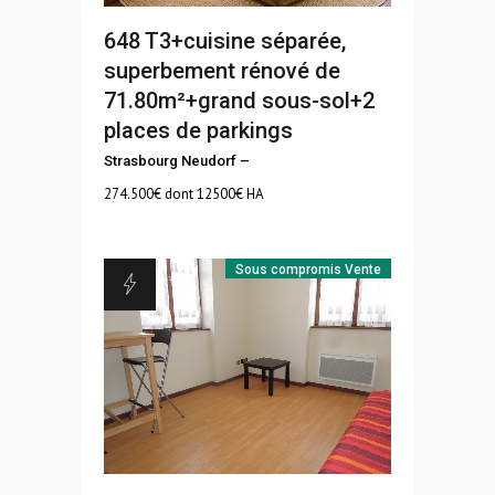
648
T3+cuisine séparée,
superbement rénové de
71.80m²+grand sous-sol+2
places de parkings
Strasbourg Neudorf
–
274.500
€ dont 12500€ HA
Sous compromis
Vente