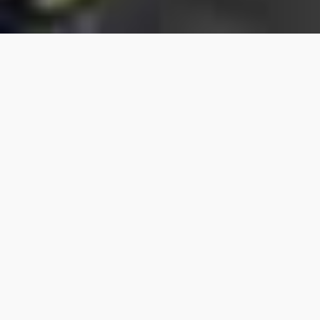
Location
Loué
Charme Haussmannien, Superbe
T4, 89m2 Boulevard d’Anvers