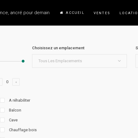
ance, ancré pour demain
ACCUEIL
VENTES
LOCATI
Choisissez un emplacement
S
Tous Les Emplacements
A réhabiliter
Balcon
Cave
Chauffage bois