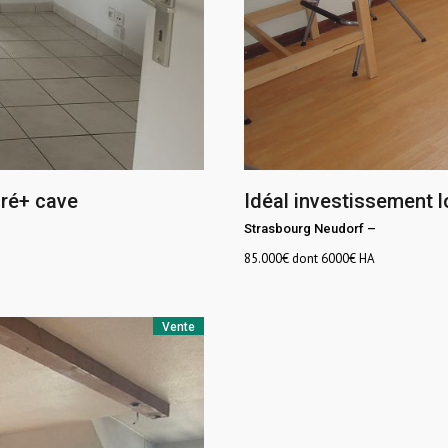
aré+ cave
Idéal investissement l
Strasbourg Neudorf
–
85.000
€ dont 6000€ HA
Vente