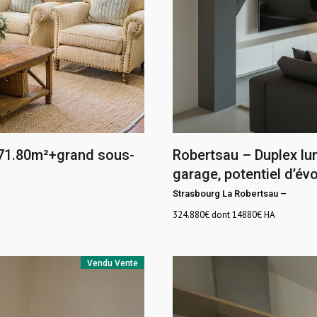
 71.80m²+grand sous-
Robertsau – Duplex lu
garage, potentiel d’év
Strasbourg La Robertsau
–
324.880
€ dont 14880€ HA
Vendu
Vente