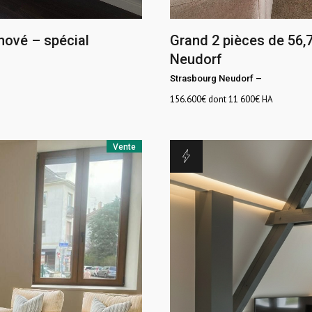
nové – spécial
Grand 2 pièces de 56,
Neudorf
Strasbourg Neudorf
–
156.600
€ dont 11 600€ HA
Vente