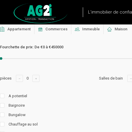
L’immobilier de confi
Appartement
Commerces
Immeuble
Maison
Fourchette de prix:
De
€0
à
€450000
pièces
Salles de bain
A potentiel
Baignoire
Bungalow
Chauffage au sol