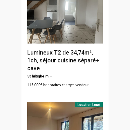
Lumineux T2 de 34,74m²,
1ch, séjour cuisine séparé+
cave
Schiltigheim
–
115.000
€ honoraires charges vendeur
Location
Loué