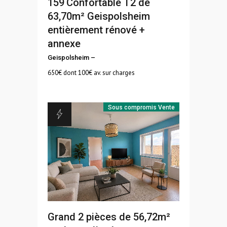
159
Confortable T2 de
63,70m² Geispolsheim
entièrement rénové +
annexe
Geispolsheim
–
650
€ dont 100€ av. sur charges
Sous compromis
Vente
Grand 2 pièces de 56,72m²