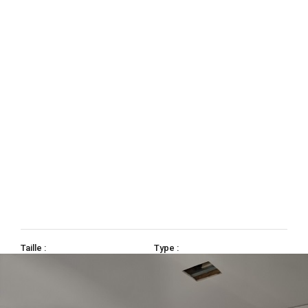
Taille :
Type :
63,70
m²
2 pièces
Copropriété:
Chauffage:
2
Collectif, fioul