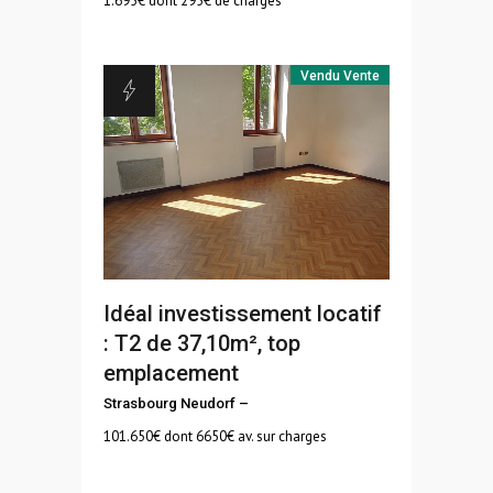
1.695
€ dont 295€ de charges
Vendu
Vente
Idéal investissement locatif
: T2 de 37,10m², top
emplacement
Strasbourg Neudorf
–
101.650
€ dont 6650€ av. sur charges