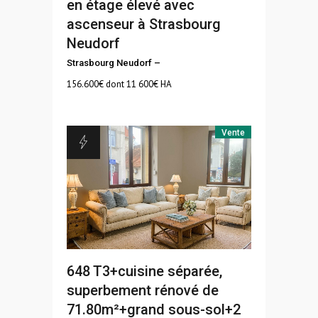
en étage élevé avec
ascenseur à Strasbourg
Neudorf
Strasbourg Neudorf
–
156.600
€ dont 11 600€ HA
Vente
648
T3+cuisine séparée,
superbement rénové de
71.80m²+grand sous-sol+2