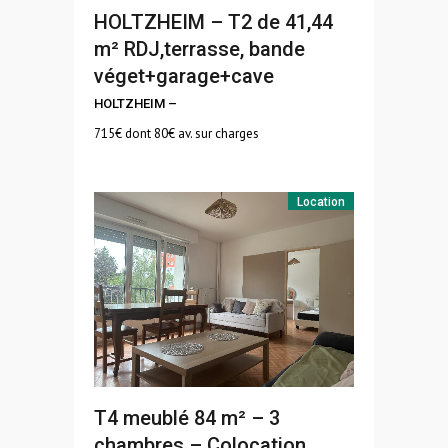
HOLTZHEIM – T2 de 41,44
m² RDJ,terrasse, bande
véget+garage+cave
HOLTZHEIM
–
715
€ dont 80€ av. sur charges
Location
T4 meublé 84 m² – 3
chambres – Colocation