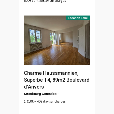
600
€ dont 50€ av. sur charges
Location
Loué
Charme Haussmannien,
Superbe T4, 89m2 Boulevard
d’Anvers
Strasbourg Contades
–
1.310
€ + 40€ d'av sur charges