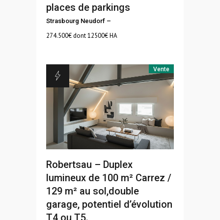
places de parkings
Strasbourg Neudorf
–
274.500
€ dont 12500€ HA
Vente
Robertsau – Duplex
lumineux de 100 m² Carrez /
129 m² au sol,double
garage, potentiel d’évolution
T4 ou T5.