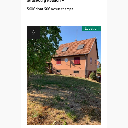
Strasbourg Neudorf
–
560
€ dont 50€ av.sur charges
Location